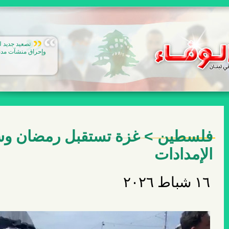
اجتماع في ا
المنتجة للنفايات ا
لتخفيف العبء عن 
فلسطين > غزة تستقبل رمضان وس
الإمدادات
١٦ شباط ٢٠٢٦