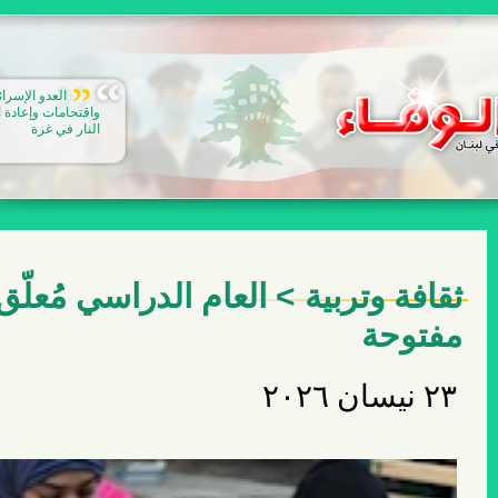
الـ NGO راجعين: إذا ضد إسرائيل ممنوع تتوظف!
ثقافة وتربية > العام الدراسي مُعلّ
مفتوحة
٢٣ نيسان ٢٠٢٦