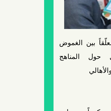
لّقاً بين الغموض
ل حول المناهج
الأهالي