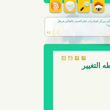
تضرب معيشة البريطانيين.. نقابات عمالية تطالب
ى ترامب لإنهاء حرب إيران
 التغيير