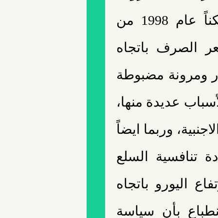
الاقتصادية تغيّرت، وأن ما كان ممكناً عام 1998 من
ر الصرف باتجاه
ر ومرونة مضبوطة
سباب عديدة منها،
جنبية، وربما ايضاً
دة تنافسية السلع
فاع اليورو باتجاه
انطباع بأن سياسة