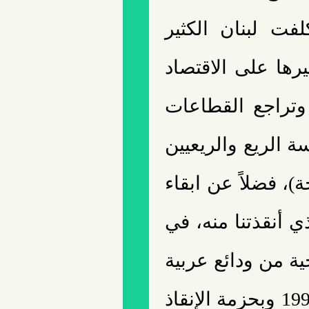
لفت لبنان الكثير
 من ناحية تأثيرها على الاقتصاد
وتراجع القطاعات
سة الريع والريعيين
ة)، فضلاً عن ابقاء
ذي أنقذتنا منه، في
جية من ودائع عربية
وآسيوية في مصرف لبنان منذ عام 1997 وبحزمة الإنقاذ