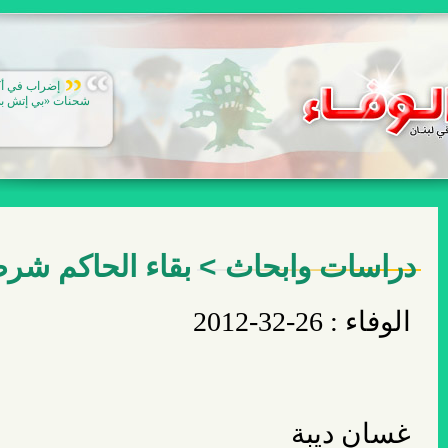
كلفة الصراع 
بورنهام بالضغط عل
دراسات وابحاث > بقاء الحاكم شرطه
الوفاء : 26-32-2012
غسان ديبة